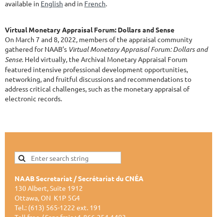
available in
English
and in
French
.
Virtual Monetary Appraisal Forum: Dollars and Sense
On March 7 and 8, 2022, members of the appraisal community
gathered for NAAB’s
Virtual Monetary Appraisal Forum: Dollars and
Sense
. Held virtually, the Archival Monetary Appraisal Forum
featured intensive professional development opportunities,
networking, and fruitful discussions and recommendations to
address critical challenges, such as the monetary appraisal of
electronic records.
NAAB Secretariat / Secrétariat du CNÉA
130 Albert, Suite 1912
Ottawa, ON K1P 5G4
Tel.: (613) 565-1222 ext. 191